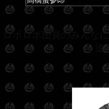
髙橋螢参郎
ロボロボ団員のみんな
送