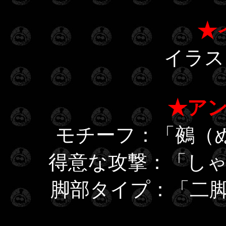
★
イラ
★ア
モチーフ：「鵺（
得意な攻撃：「し
脚部タイプ：「二脚