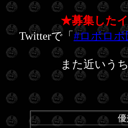
★募集した
Twitterで「
#ロボロボ
また近いう
優