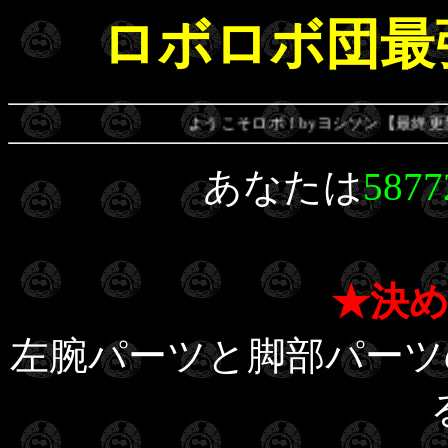
ロボロボ団最
ようこそロボ！byヨシソン【最終更新日：2
あなたは
5877
★決
左腕パーツと脚部パー