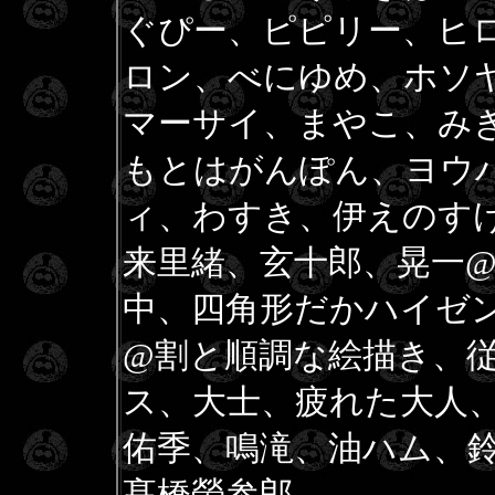
ぐぴー、ピピリー、ヒ
ロン、べにゆめ、ホソヤ＠
マーサイ、まやこ、み
もとはがんぽん、ヨウ
ィ、わすき、伊えのす
来里緒、玄十郎、晃一@
中、四角形だかハイゼンだ
@割と順調な絵描き、
ス、大士、疲れた大人、末
佑季、鳴滝、油ハム、鈴