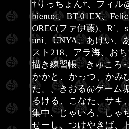
†りっちょん†、フィル@R
bientot、BT-01EX、F
OREC(ファ伊藤)、R´、shi
uni、UNYA、あけい
スト218、アラ海、お
描き練習帳、きゅころ
かかと、かっつ、かみ
た。、きおる@ゲーム
るける、こなた、サキ
集中、じゃいろ、しゃち
せーし、つけやきば、